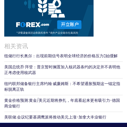
相关资讯
纽储行行长奥尔：出现前期信号表明全球经济的价格压力𫔭始缓解
美国总统乔·拜登：普京暂时搁置加入核武器条约的决定并不表明他
正考虑使用核武器
纽约联邦储备银行主席约翰·威廉姆斯：不希望通胀预期这一锚定指
标脱离正轨
黄金价格预测:黄金/美元近期将挣扎，年底看起来更有吸引力-德国
商业银行
美联储:会议纪要基调鹰派将推动美元上涨-加拿大丰业银行