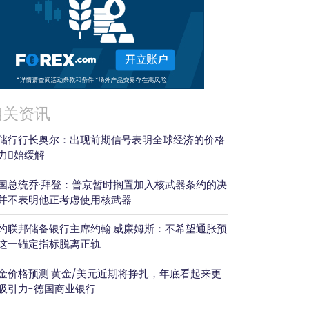
相关资讯
储行行长奥尔：出现前期信号表明全球经济的价格
力𫔭始缓解
国总统乔·拜登：普京暂时搁置加入核武器条约的决
并不表明他正考虑使用核武器
约联邦储备银行主席约翰·威廉姆斯：不希望通胀预
这一锚定指标脱离正轨
金价格预测:黄金/美元近期将挣扎，年底看起来更
吸引力-德国商业银行