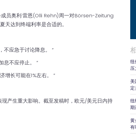
·雷恩(Olli Rehn)周一对Börsen-Zeitung
年夏天达到终端利率是合适的。
，不应急于讨论降息。 ”
纽
息不应停止。 ”
压
济增长可能在1%左右。 ”
美
定
表现产生重大影响。截至发稿时，欧元/美元日内持
纽
期
黄
有