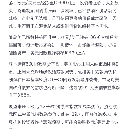
落，欧元/美元已经跌至1.0660附近。投资者担心，大多数
央行為遏制顽固的通胀而上调利率，已经影响经济活动的
规模。企业别无选择，只可使用更高的借贷成本融资。因
此，生产商正在避免借入或限制借贷以维持基本需求。
随著美元指数持稳回升中，欧元/美元跌破1.0670支撑后大
幅回落，预计后市还会进一步疲弱。市场维持避险，提振
避险资产，美元指数反弹突破103.70上方。
亚市标普500指数期货下跌，美国股市上周末结束后即将𫔭
市。上周末充斥地缘政治紧张局势，包括美中紧张局势和
朝鲜在日本基本经济区(EEC)附近发动导弹袭击。市场对美
国政府债券的需求也有所下降，这导致10年期美债收益率跃
升至3.86%。
展望未来，欧元区ZEW经济景气指数将成為焦点。预期欧
元区ZEW景气指数為负值，处在-29.7，而前值為16.7。多
数机构投资者维持悲观预期，可能会影响欧元/美元后市波