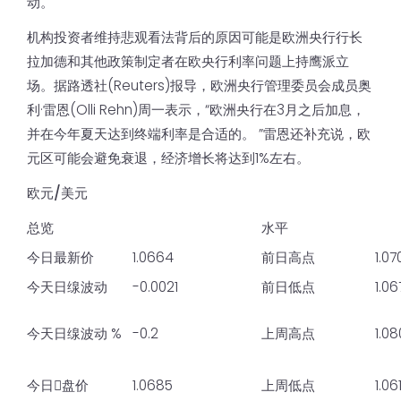
动。
机构投资者维持悲观看法背后的原因可能是欧洲央行行长
拉加德和其他政策制定者在欧央行利率问题上持鹰派立
场。据路透社(Reuters)报导，欧洲央行管理委员会成员奥
利·雷恩(Olli Rehn)周一表示，“欧洲央行在3月之后加息，
并在今年夏天达到终端利率是合适的。 ”雷恩还补充说，欧
元区可能会避免衰退，经济增长将达到1%左右。
欧元/美元
总览
水平
今日最新价
1.0664
前日高点
1.07
今天日缐波动
-0.0021
前日低点
1.06
今天日缐波动 %
-0.2
上周高点
1.0
今日𫔭盘价
1.0685
上周低点
1.06