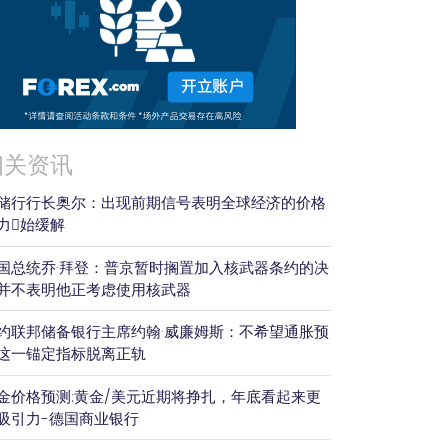
相关资讯
储行行长奥尔：出现前期信号表明全球经济的价格
力𫔭始缓解
国总统乔·拜登：普京暂时搁置加入核武器条约的决
并不表明他正考虑使用核武器
约联邦储备银行主席约翰·威廉姆斯：不希望通胀预
这一锚定指标脱离正轨
金价格预测:黄金/美元近期将挣扎，年底看起来更
吸引力-德国商业银行