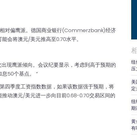
相对偏鹰派。德国商业银行(Commerzbank)经济
会将澳元/美元推高至0.70水平。
纽
次出现鹰派倾向。会议纪要显示，考虑到高于预期的
压
50个基点。 ”
美
2年第四季度工资指数数据，如果该数据强于预期，将
定
动澳元/美元进一步向目前0.68-0.70交易区间的
纽
期
黄
有