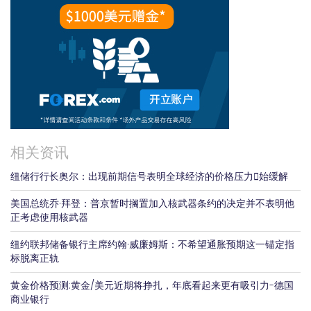
相关资讯
纽储行行长奥尔：出现前期信号表明全球经济的价格压力𫔭始缓解
美国总统乔·拜登：普京暂时搁置加入核武器条约的决定并不表明他
正考虑使用核武器
纽约联邦储备银行主席约翰·威廉姆斯：不希望通胀预期这一锚定指
标脱离正轨
黄金价格预测:黄金/美元近期将挣扎，年底看起来更有吸引力-德国
商业银行