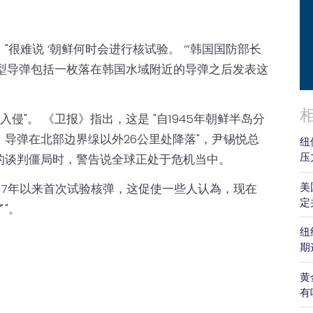
很难说 ‘朝鲜何时会进行核试验。 ’”韩国国防部长
类型导弹包括一枚落在韩国水域附近的导弹之后发表这
侵"。 《卫报》指出，这是 "自1945年朝鲜半岛分
导弹在北部边界缐以外26公里处降落"，尹锡悦总
纽
压
的谈判僵局时，警告说全球正处于危机当中。
美
017年以来首次试验核弹，这促使一些人认為，现在
定
"。
纽
期
黄
有