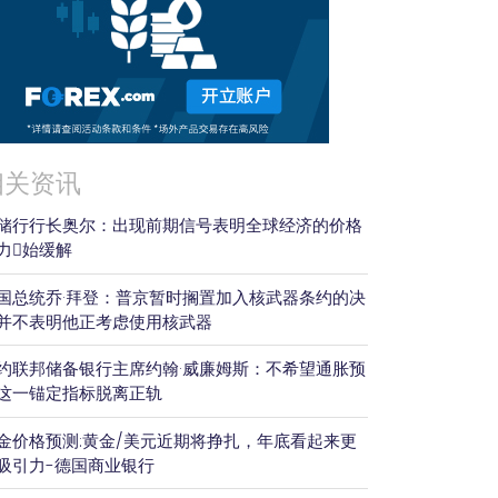
相关资讯
储行行长奥尔：出现前期信号表明全球经济的价格
力𫔭始缓解
国总统乔·拜登：普京暂时搁置加入核武器条约的决
并不表明他正考虑使用核武器
约联邦储备银行主席约翰·威廉姆斯：不希望通胀预
这一锚定指标脱离正轨
金价格预测:黄金/美元近期将挣扎，年底看起来更
吸引力-德国商业银行