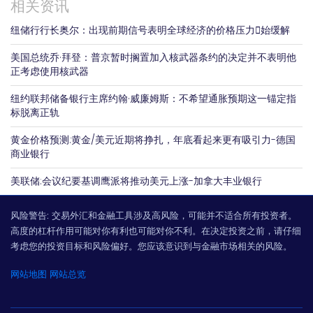
相关资讯
纽储行行长奥尔：出现前期信号表明全球经济的价格压力𫔭始缓解
美国总统乔·拜登：普京暂时搁置加入核武器条约的决定并不表明他
正考虑使用核武器
纽约联邦储备银行主席约翰·威廉姆斯：不希望通胀预期这一锚定指
标脱离正轨
黄金价格预测:黄金/美元近期将挣扎，年底看起来更有吸引力-德国
商业银行
美联储:会议纪要基调鹰派将推动美元上涨-加拿大丰业银行
风险警告:
交易外汇和金融工具涉及高风险，可能并不适合所有投资者。
高度的杠杆作用可能对你有利也可能对你不利。在决定投资之前，请仔细
考虑您的投资目标和风险偏好。您应该意识到与金融市场相关的风险。
网站地图
网站总览