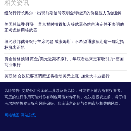
相关资讯
纽储行行长奥尔：出现前期信号表明全球经济的价格压力𫔭始缓解
美国总统乔·拜登：普京暂时搁置加入核武器条约的决定并不表明他
正考虑使用核武器
纽约联邦储备银行主席约翰·威廉姆斯：不希望通胀预期这一锚定指
标脱离正轨
黄金价格预测:黄金/美元近期将挣扎，年底看起来更有吸引力-德国
商业银行
美联储:会议纪要基调鹰派将推动美元上涨-加拿大丰业银行
风险警告:
交易外汇和金融工具涉及高风险，可能并不适合所有投资者。
高度的杠杆作用可能对你有利也可能对你不利。在决定投资之前，请仔细
考虑您的投资目标和风险偏好。您应该意识到与金融市场相关的风险。
网站地图
网站总览