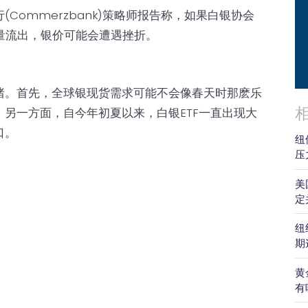
Commerzbank)策略师报告称，如果白银协会
ETF的大量流出，银价可能会遭遇挫折。
绪。首先，全球银现货需求可能不会像春天时那麽乐
另一方面，自今年初夏以来，白银ETF一直出现大
口。
纽
压
。
美
定
纽
期
黄
有