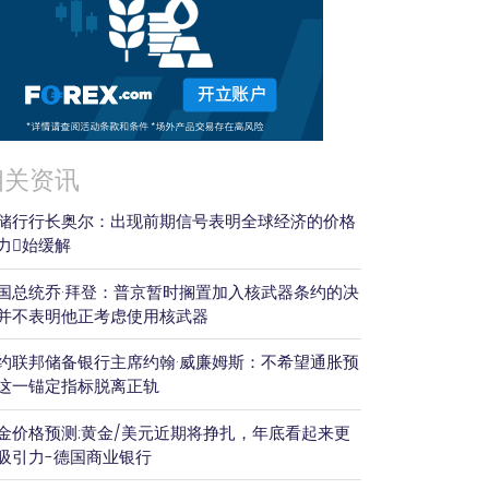
相关资讯
储行行长奥尔：出现前期信号表明全球经济的价格
力𫔭始缓解
国总统乔·拜登：普京暂时搁置加入核武器条约的决
并不表明他正考虑使用核武器
约联邦储备银行主席约翰·威廉姆斯：不希望通胀预
这一锚定指标脱离正轨
金价格预测:黄金/美元近期将挣扎，年底看起来更
吸引力-德国商业银行