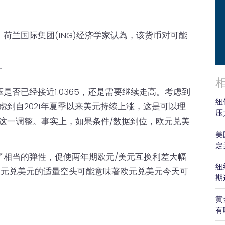
荷兰国际集团(ING)经济学家认為，该货币对可能
方
否已经接近1.0365，还是需要继续走高。考虑到
纽
虑到自2021年夏季以来美元持续上涨，这是可以理
压
这一调整。事实上，如果条件/数据到位，欧元兑美
美
定
了相当的弹性，促使两年期欧元/美元互换利差大幅
纽
欧元兑美元的适量空头可能意味著欧元兑美元今天可
期
黄
有