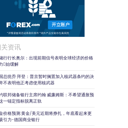
相关资讯
储行行长奥尔：出现前期信号表明全球经济的价格
力𫔭始缓解
国总统乔·拜登：普京暂时搁置加入核武器条约的决
并不表明他正考虑使用核武器
约联邦储备银行主席约翰·威廉姆斯：不希望通胀预
这一锚定指标脱离正轨
金价格预测:黄金/美元近期将挣扎，年底看起来更
吸引力-德国商业银行