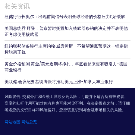
相关资讯
纽储行行长奥尔：出现前期信号表明全球经济的价格压力𫔭始缓解
美国总统乔·拜登：普京暂时搁置加入核武器条约的决定并不表明他
正考虑使用核武器
纽约联邦储备银行主席约翰·威廉姆斯：不希望通胀预期这一锚定指
标脱离正轨
黄金价格预测:黄金/美元近期将挣扎，年底看起来更有吸引力-德国
商业银行
美联储:会议纪要基调鹰派将推动美元上涨-加拿大丰业银行
风险警告:
交易外汇和金融工具涉及高风险，可能并不适合所有投资者。
高度的杠杆作用可能对你有利也可能对你不利。在决定投资之前，请仔细
考虑您的投资目标和风险偏好。您应该意识到与金融市场相关的风险。
网站地图
网站总览