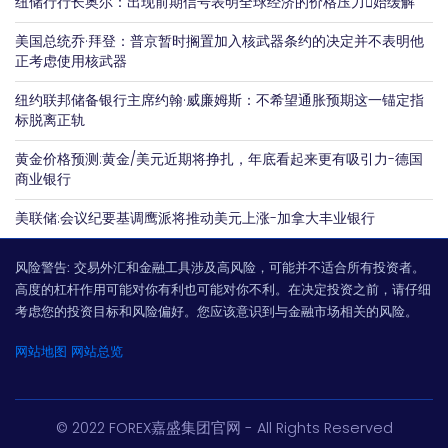
纽储行行长奥尔：出现前期信号表明全球经济的价格压力𫔭始缓解
美国总统乔·拜登：普京暂时搁置加入核武器条约的决定并不表明他
正考虑使用核武器
纽约联邦储备银行主席约翰·威廉姆斯：不希望通胀预期这一锚定指
标脱离正轨
黄金价格预测:黄金/美元近期将挣扎，年底看起来更有吸引力-德国
商业银行
美联储:会议纪要基调鹰派将推动美元上涨-加拿大丰业银行
风险警告:
交易外汇和金融工具涉及高风险，可能并不适合所有投资者。
高度的杠杆作用可能对你有利也可能对你不利。在决定投资之前，请仔细
考虑您的投资目标和风险偏好。您应该意识到与金融市场相关的风险。
网站地图
网站总览
© 2022 FOREX嘉盛集团官网 - All Rights Reserved