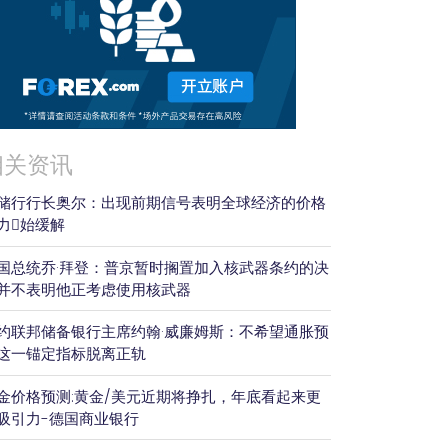
相关资讯
储行行长奥尔：出现前期信号表明全球经济的价格
力𫔭始缓解
国总统乔·拜登：普京暂时搁置加入核武器条约的决
并不表明他正考虑使用核武器
约联邦储备银行主席约翰·威廉姆斯：不希望通胀预
这一锚定指标脱离正轨
金价格预测:黄金/美元近期将挣扎，年底看起来更
吸引力-德国商业银行