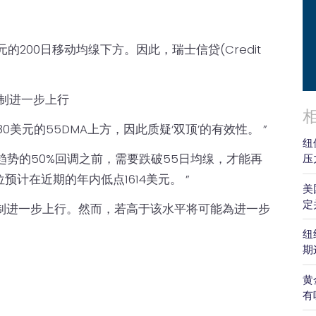
的200日移动均缐下方。因此，瑞士信贷(Credit
限制进一步上行
0美元的55DMA上方，因此质疑‘双顶’的有效性。 ”
纽
个上行趋势的50%回调之前，需要跌破55日均缐，才能再
压
计在近期的年内低点1614美元。 ”
美
定
将限制进一步上行。然而，若高于该水平将可能為进一步
纽
期
黄
有