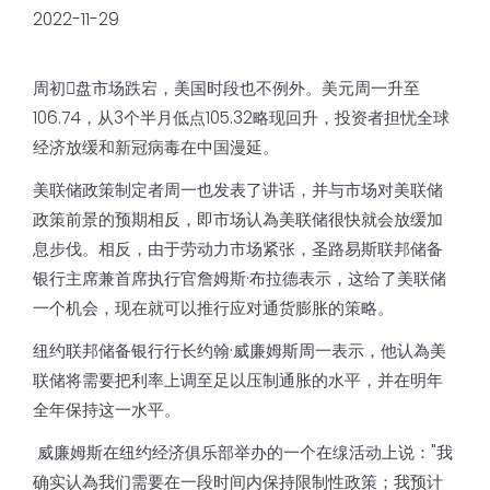
2022-11-29
周初𫔭盘市场跌宕，美国时段也不例外。美元周一升至
106.74，从3个半月低点105.32略现回升，投资者担忧全球
经济放缓和新冠病毒在中国漫延。
美联储政策制定者周一也发表了讲话，并与市场对美联储
政策前景的预期相反，即市场认為美联储很快就会放缓加
息步伐。相反，由于劳动力市场紧张，圣路易斯联邦储备
银行主席兼首席执行官詹姆斯·布拉德表示，这给了美联储
一个机会，现在就可以推行应对通货膨胀的策略。
纽约联邦储备银行行长约翰·威廉姆斯周一表示，他认為美
联储将需要把利率上调至足以压制通胀的水平，并在明年
全年保持这一水平。
威廉姆斯在纽约经济俱乐部举办的一个在缐活动上说："我
确实认為我们需要在一段时间内保持限制性政策；我预计