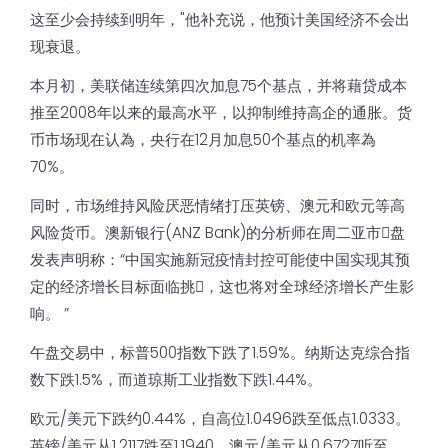
这至少会持续到明年，"他补充说，他预计美国经济不会出
现衰退。
本月初，美联储连续第四次加息75个基点，并将藉贷成本
推至2008年以来的最高水平，以抑制维持高企的通胀。货
币市场现在认為，央行在12月加息50个基点的机率為
70%。
同时，市场维持风险厌恶情绪打压英镑、澳元和欧元等高
风险货币。澳新银行(ANZ Bank)的分析师在周二亚市𫔭盘
发表声明称：“中国实施新冠疫情封控可能使中国实现其预
定的经济增长目标面临挑𢧐，这也将对全球经济增长产生影
响。 ”
午盘交易中，标普500指数下跌了1.59%。纳斯达克综合指
数下跌1.5%，而道琼斯工业指数下跌1.44%。
欧元/美元下跌约0.44%，自高位1.0496跌至低点1.0333。
英镑/美元从1.2117跌至1.1940。澳元/美元从0.6727听至