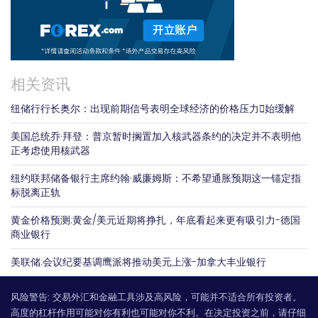
相关资讯
纽储行行长奥尔：出现前期信号表明全球经济的价格压力𫔭始缓解
美国总统乔·拜登：普京暂时搁置加入核武器条约的决定并不表明他
正考虑使用核武器
纽约联邦储备银行主席约翰·威廉姆斯：不希望通胀预期这一锚定指
标脱离正轨
黄金价格预测:黄金/美元近期将挣扎，年底看起来更有吸引力-德国
商业银行
美联储:会议纪要基调鹰派将推动美元上涨-加拿大丰业银行
风险警告:
交易外汇和金融工具涉及高风险，可能并不适合所有投资者。
高度的杠杆作用可能对你有利也可能对你不利。在决定投资之前，请仔细