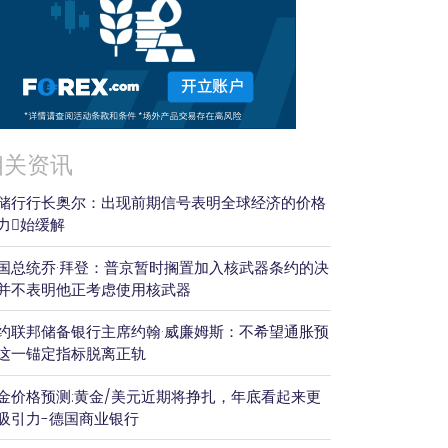
相关资讯
储行行长奥尔：出现前期信号表明全球经济的价格
力𫔭始缓解
国总统乔·拜登：普京暂时搁置加入核武器条约的决
并不表明他正考虑使用核武器
约联邦储备银行主席约翰·威廉姆斯：不希望通胀预
这一锚定指标脱离正轨
金价格预测:黄金/美元近期将挣扎，年底看起来更
吸引力-德国商业银行