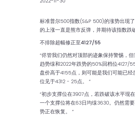
2022-11-30
标准普尔500指数(S&P 500)的涨势
的上涨一直是熊市反弹，并期待该指数跌破39
不排除超幅修正至4127/55
“侭管我们仍然对顶部的迹象保持警惕，
趋势缐和2022年跌势的50%回档位4127/
盘价高于4155点，则可能是我们可能已
位见于4312 - 25点。 ”
“初步支撑位在3907点，若跌破该水平
一个支撑位将在63日均缐3630。仍然需
势正在恢复。 ”