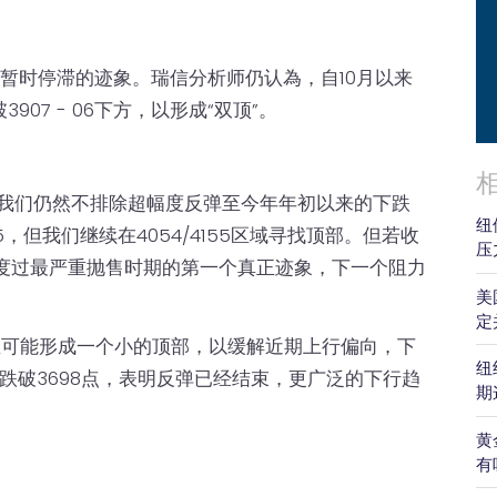
出现了暂时停滞的迹象。瑞信分析师仍认為，自10月以来
07 - 06下方，以形成“双顶”。
但我们仍然不排除超幅度反弹至今年年初以来的下跌
纽
55，但我们继续在4054/4155区域寻找顶部。但若收
压
经度过最严重抛售时期的第一个真正迹象，下一个阻力
美
定
现在可能形成一个小的顶部，以缓解近期上行偏向，下
纽
要跌破3698点，表明反弹已经结束，更广泛的下行趋
期
黄
有