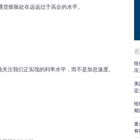
通货膨胀处在远远过于高企的水平。
纽
地关注我们正实现的利率水平，而不是加息速度。
压
美
定
纽
期
黄
有