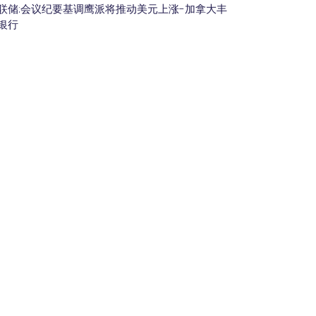
联储:会议纪要基调鹰派将推动美元上涨-加拿大丰
银行