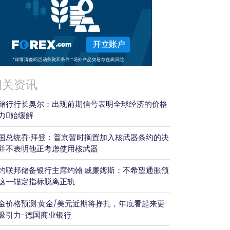
相关资讯
储行行长奥尔：出现前期信号表明全球经济的价格
力𫔭始缓解
国总统乔·拜登：普京暂时搁置加入核武器条约的决
并不表明他正考虑使用核武器
约联邦储备银行主席约翰·威廉姆斯：不希望通胀预
这一锚定指标脱离正轨
金价格预测:黄金/美元近期将挣扎，年底看起来更
吸引力-德国商业银行