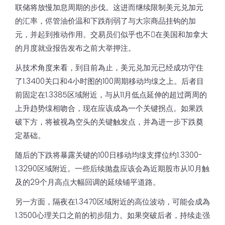
联储将放慢加息周期的步伐。这进而继续限制美元兑加元
的汇率，侭管油价温和下跌削弱了与大宗商品挂钩的加
元，并起到推动作用。交易员们似乎也不𫖸在美国和加拿大
的月度就业报告发布之前大举押注。
从技术角度来看，到目前為止，美元兑加元已经成功守住
了1.3400关口和4小时图的100周期移动均缐之上。后者目
前固定在1.3385区域附近，与从11月低点延伸的超过两周的
上升趋势缐相吻合，现在应该成為一个关键拐点。如果跌
破下方，将被视為空头的关键触发点，并為进一步下跌奠
定基础。
随后的下跌将暴露关键的100日移动均缐支撑位约1.3300-
1.3290区域附近。一些后续抛盘应该会為近期股市从10月触
及的29个月高点大幅回调的延续铺平道路。
另一方面，隔夜在1.3470区域附近的高位波动，可能会成為
1.3500心理关口之前的初步阻力。如果突破后者，持续走强