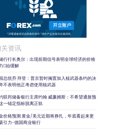
相关资讯
储行行长奥尔：出现前期信号表明全球经济的价格
力𫔭始缓解
国总统乔·拜登：普京暂时搁置加入核武器条约的决
并不表明他正考虑使用核武器
约联邦储备银行主席约翰·威廉姆斯：不希望通胀预
这一锚定指标脱离正轨
金价格预测:黄金/美元近期将挣扎，年底看起来更
吸引力-德国商业银行