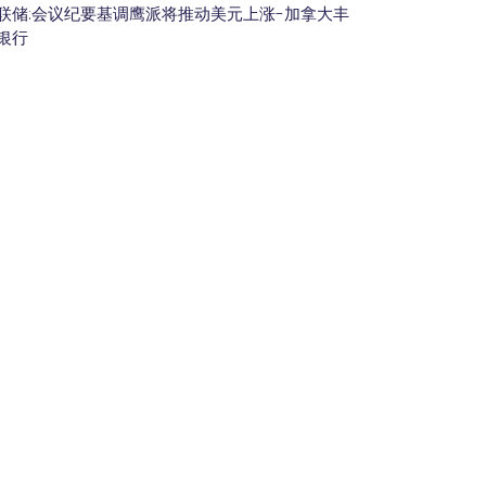
联储:会议纪要基调鹰派将推动美元上涨-加拿大丰
银行