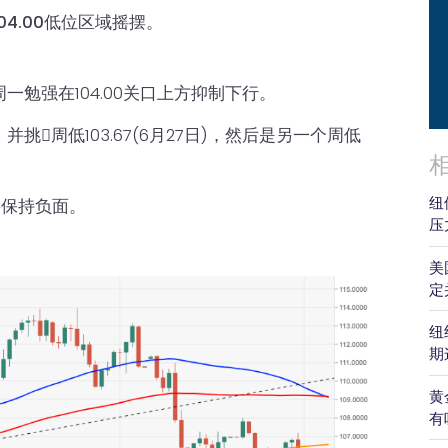
4.00低位区域摇摆。
勉强在104.00关口上方抑制下行。
𢧐周低103.67(6月27日)，然后是另一个周低
纽
将保持负面。
压
美
定
纽
期
黄
有