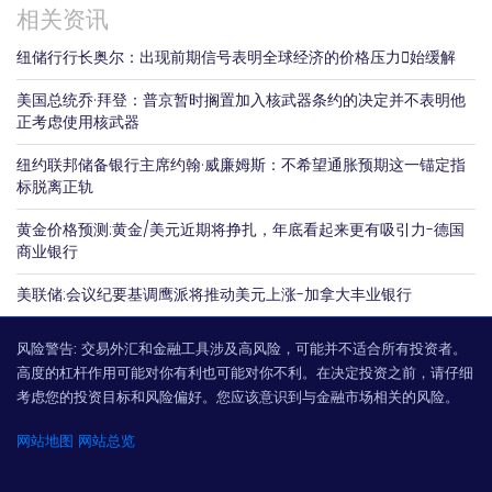
相关资讯
纽储行行长奥尔：出现前期信号表明全球经济的价格压力𫔭始缓解
美国总统乔·拜登：普京暂时搁置加入核武器条约的决定并不表明他
正考虑使用核武器
纽约联邦储备银行主席约翰·威廉姆斯：不希望通胀预期这一锚定指
标脱离正轨
黄金价格预测:黄金/美元近期将挣扎，年底看起来更有吸引力-德国
商业银行
美联储:会议纪要基调鹰派将推动美元上涨-加拿大丰业银行
风险警告:
交易外汇和金融工具涉及高风险，可能并不适合所有投资者。
高度的杠杆作用可能对你有利也可能对你不利。在决定投资之前，请仔细
考虑您的投资目标和风险偏好。您应该意识到与金融市场相关的风险。
网站地图
网站总览