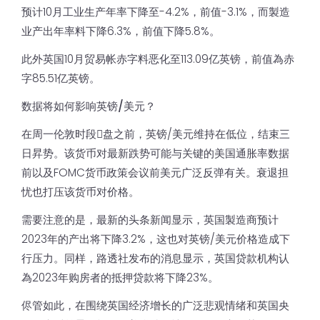
预计10月工业生产年率下降至-4.2%，前值-3.1%，而製造
业产出年率料下降6.3%，前值下降5.8%。
此外英国10月贸易帐赤字料恶化至113.09亿英镑，前值為赤
字85.51亿英镑。
数据将如何影响英镑/美元？
在周一伦敦时段𫔭盘之前，英镑/美元维持在低位，结束三
日昇势。该货币对最新跌势可能与关键的美国通胀率数据
前以及FOMC货币政策会议前美元广泛反弹有关。衰退担
忧也打压该货币对价格。
需要注意的是，最新的头条新闻显示，英国製造商预计
2023年的产出将下降3.2%，这也对英镑/美元价格造成下
行压力。同样，路透社发布的消息显示，英国贷款机构认
為2023年购房者的抵押贷款将下降23%。
侭管如此，在围绕英国经济增长的广泛悲观情绪和英国央