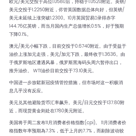
欧元/美元交投于高位1.0580后，持稳于1.0520附近。英镑/
美元交投于1.2250附近，侭管英国数据总体向好，但英镑/
美元未延续上涨突破1.2300。10月英国贸易𧹔录得赤字
144.76亿英镑，而当月国内生产总值增长0.5%，好于预期
下降0.1%。
澳元/美元小幅下跌，目前交投于0.6740附近。由于受益于
油价上涨加元走强，美元/加元下跌，最终收于1.3636。由
于俄罗斯地区遭遇风暴，俄罗斯黑海码头周六暂停出口，
推升油价。 WTI油价目前交投于73.10美元。
中国进一步放鬆新冠疫情管控措施，但市场对这一积极消
息几乎没有反应。
美元兑其他避险货币汇率飙升。美元/日元交投于137.80附
近，而现货黄金则处在1780美元附近。
美国将于周二发布11月消费者价格指数(cpi)。 11月消费者价
格指数年率预期為7.3%，低于上月的7.7%，而剔除波动较