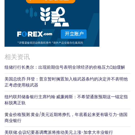
相关资讯
纽储行行长奥尔：出现前期信号表明全球经济的价格压力𫔭始缓解
美国总统乔·拜登：普京暂时搁置加入核武器条约的决定并不表明他
正考虑使用核武器
纽约联邦储备银行主席约翰·威廉姆斯：不希望通胀预期这一锚定指
标脱离正轨
黄金价格预测:黄金/美元近期将挣扎，年底看起来更有吸引力-德国
商业银行
美联储:会议纪要基调鹰派将推动美元上涨-加拿大丰业银行