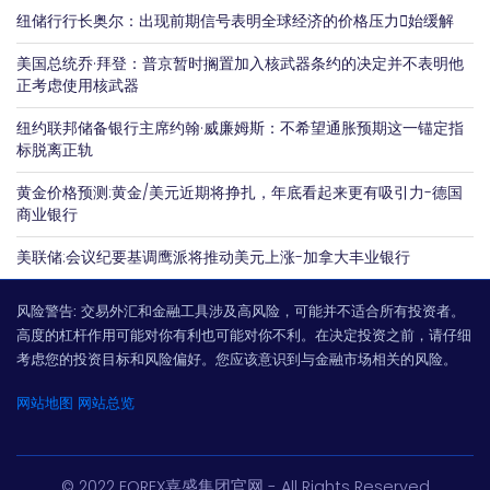
纽储行行长奥尔：出现前期信号表明全球经济的价格压力𫔭始缓解
美国总统乔·拜登：普京暂时搁置加入核武器条约的决定并不表明他
正考虑使用核武器
纽约联邦储备银行主席约翰·威廉姆斯：不希望通胀预期这一锚定指
标脱离正轨
黄金价格预测:黄金/美元近期将挣扎，年底看起来更有吸引力-德国
商业银行
美联储:会议纪要基调鹰派将推动美元上涨-加拿大丰业银行
风险警告:
交易外汇和金融工具涉及高风险，可能并不适合所有投资者。
高度的杠杆作用可能对你有利也可能对你不利。在决定投资之前，请仔细
考虑您的投资目标和风险偏好。您应该意识到与金融市场相关的风险。
网站地图
网站总览
© 2022 FOREX嘉盛集团官网 - All Rights Reserved