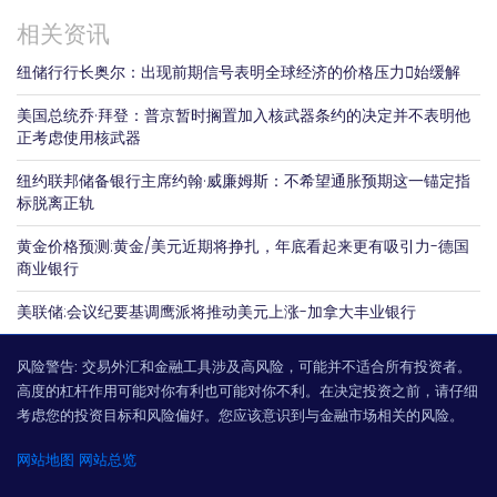
相关资讯
纽储行行长奥尔：出现前期信号表明全球经济的价格压力𫔭始缓解
美国总统乔·拜登：普京暂时搁置加入核武器条约的决定并不表明他
正考虑使用核武器
纽约联邦储备银行主席约翰·威廉姆斯：不希望通胀预期这一锚定指
标脱离正轨
黄金价格预测:黄金/美元近期将挣扎，年底看起来更有吸引力-德国
商业银行
美联储:会议纪要基调鹰派将推动美元上涨-加拿大丰业银行
风险警告:
交易外汇和金融工具涉及高风险，可能并不适合所有投资者。
高度的杠杆作用可能对你有利也可能对你不利。在决定投资之前，请仔细
考虑您的投资目标和风险偏好。您应该意识到与金融市场相关的风险。
网站地图
网站总览