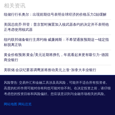
相关资讯
纽储行行长奥尔：出现前期信号表明全球经济的价格压力𫔭始缓解
美国总统乔·拜登：普京暂时搁置加入核武器条约的决定并不表明他
正考虑使用核武器
纽约联邦储备银行主席约翰·威廉姆斯：不希望通胀预期这一锚定指
标脱离正轨
黄金价格预测:黄金/美元近期将挣扎，年底看起来更有吸引力-德国
商业银行
美联储:会议纪要基调鹰派将推动美元上涨-加拿大丰业银行
风险警告:
交易外汇和金融工具涉及高风险，可能并不适合所有投资者。
高度的杠杆作用可能对你有利也可能对你不利。在决定投资之前，请仔细
考虑您的投资目标和风险偏好。您应该意识到与金融市场相关的风险。
网站地图
网站总览