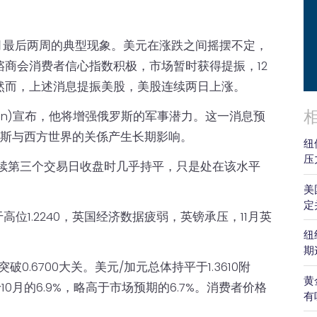
月最后两周的典型现象。美元在涨跌之间摇摆不定，
商会消费者信心指数积极，市场暂时获得提振，12
然而，上述消息提振美股，美股连续两日上涨。
 Putin)宣布，他将增强俄罗斯的军事潜力。这一消息预
罗斯与西方世界的关係产生长期影响。
纽
压
，连续第三个交易日收盘时几乎持平，只是处在该水平
美
定
于高位1.2240，英国经济数据疲弱，英镑承压，11月英
纽
期
.6700大关。美元/加元总体持平于1.3610附
黄
10月的6.9%，略高于市场预期的6.7%。消费者价格
有