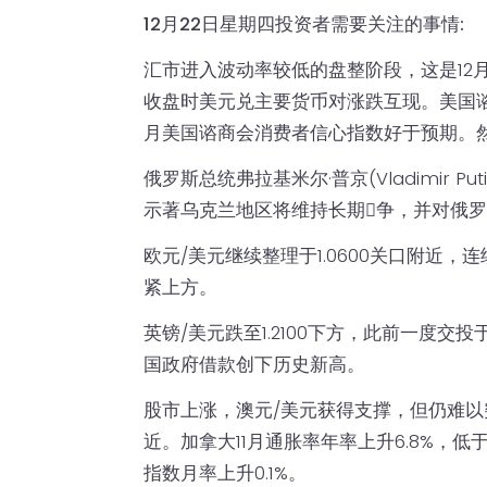
12月22日星期四投资者需要关注的事情:
汇市进入波动率较低的盘整阶段，这是12
收盘时美元兑主要货币对涨跌互现。美国谘
月美国谘商会消费者信心指数好于预期。
俄罗斯总统弗拉基米尔·普京(Vladimir
示著乌克兰地区将维持长期𢧐争，并对俄
欧元/美元继续整理于1.0600关口附近
紧上方。
英镑/美元跌至1.2100下方，此前一度交投
国政府借款创下历史新高。
股市上涨，澳元/美元获得支撑，但仍难以突破0
近。加拿大11月通胀率年率上升6.8%，低于
指数月率上升0.1%。