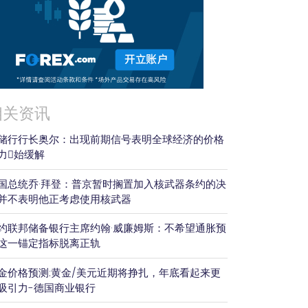
相关资讯
储行行长奥尔：出现前期信号表明全球经济的价格
力𫔭始缓解
国总统乔·拜登：普京暂时搁置加入核武器条约的决
并不表明他正考虑使用核武器
约联邦储备银行主席约翰·威廉姆斯：不希望通胀预
这一锚定指标脱离正轨
金价格预测:黄金/美元近期将挣扎，年底看起来更
吸引力-德国商业银行