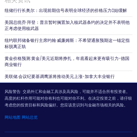
纽储行行长奥尔：出现前期信号表明全球经济的价格压力𫔭始缓解
美国总统乔·拜登：普京暂时搁置加入核武器条约的决定并不表明他
正考虑使用核武器
纽约联邦储备银行主席约翰·威廉姆斯：不希望通胀预期这一锚定指
标脱离正轨
黄金价格预测:黄金/美元近期将挣扎，年底看起来更有吸引力-德国
商业银行
美联储:会议纪要基调鹰派将推动美元上涨-加拿大丰业银行
风险警告:
交易外汇和金融工具涉及高风险，可能并不适合所有投资者。
高度的杠杆作用可能对你有利也可能对你不利。在决定投资之前，请仔细
考虑您的投资目标和风险偏好。您应该意识到与金融市场相关的风险。
网站地图
网站总览