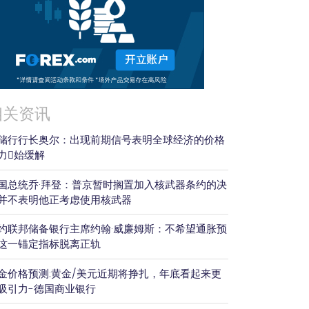
相关资讯
储行行长奥尔：出现前期信号表明全球经济的价格
力𫔭始缓解
国总统乔·拜登：普京暂时搁置加入核武器条约的决
并不表明他正考虑使用核武器
约联邦储备银行主席约翰·威廉姆斯：不希望通胀预
这一锚定指标脱离正轨
金价格预测:黄金/美元近期将挣扎，年底看起来更
吸引力-德国商业银行