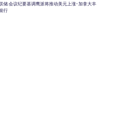
联储:会议纪要基调鹰派将推动美元上涨-加拿大丰
银行