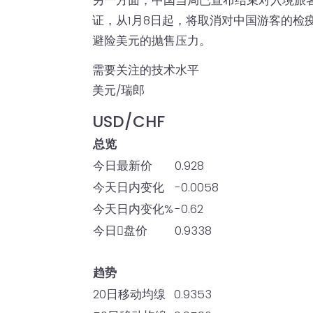
另一方面，中国当局已宣布结束对入境旅客的
证，从1月8日起，将取消对中国游客的检
避险美元的抛售压力。
需要关注的技术水平
美元/瑞郎
USD/CHF
总览
今日最新价
0.928
今天日内变化
-0.0058
今天日内变化%
-0.62
今日𫔭盘价
0.9338
趋势
20日移动均缐
0.9353