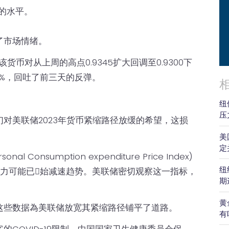
方的水平。
了市场情绪。
币对从上周的高点0.9345扩大回调至0.9300下
5%，回吐了前三天的反弹。
纽
压
对美联储2023年货币紧缩路径放缓的希望，这损
美
定
Consumption expenditure Price Index)
纽
压力可能已𫔭始减速趋势。美联储密切观察这一指标，
期
黄
这些数据為美联储放宽其紧缩路径铺平了道路。
有