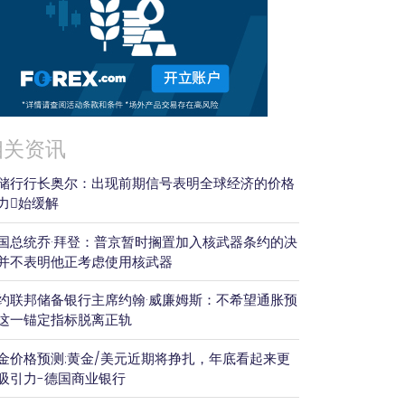
相关资讯
储行行长奥尔：出现前期信号表明全球经济的价格
力𫔭始缓解
国总统乔·拜登：普京暂时搁置加入核武器条约的决
并不表明他正考虑使用核武器
约联邦储备银行主席约翰·威廉姆斯：不希望通胀预
这一锚定指标脱离正轨
金价格预测:黄金/美元近期将挣扎，年底看起来更
吸引力-德国商业银行