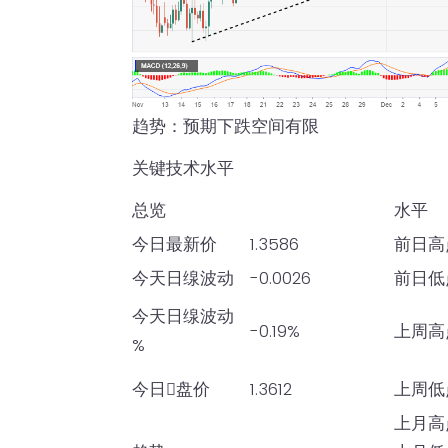
趋势：预期下跌空间有限
关键技术水平
总览
水平
今日最新价
1.3586
前日高
今天日缐波动
-0.0026
前日低
今天日缐波动
-0.19%
上周高
%
今日𫔭盘价
1.3612
上周低
上月高