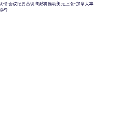
联储:会议纪要基调鹰派将推动美元上涨-加拿大丰
银行