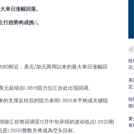
最大单日涨幅回落。
上行趋势构成挑𢧐。
。
纽
3580附近，美元/加元两周以来的最大单日涨幅回
压
美
定
元延续自1.3615阻力位汇合处出现回调。
纽
以来的支撑反转后的阻力表明1.3615水平构成关键阻
期
黄
除汇价将回调至12月中旬录得的波动低点1.3520附
有
然后是1.3500整数关将成為空头目标。