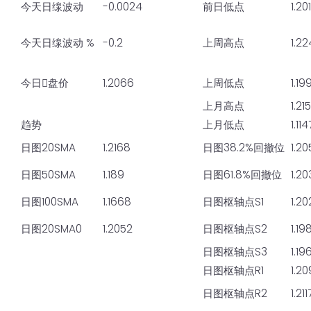
今天日缐波动
-0.0024
前日低点
1.20
今天日缐波动 %
-0.2
上周高点
1.2
今日𫔭盘价
1.2066
上周低点
1.19
上月高点
1.21
趋势
上月低点
1.114
日图20SMA
1.2168
日图38.2%回撤位
1.2
日图50SMA
1.189
日图61.8%回撤位
1.2
日图100SMA
1.1668
日图枢轴点S1
1.2
日图20SMA0
1.2052
日图枢轴点S2
1.19
日图枢轴点S3
1.19
日图枢轴点R1
1.2
日图枢轴点R2
1.211