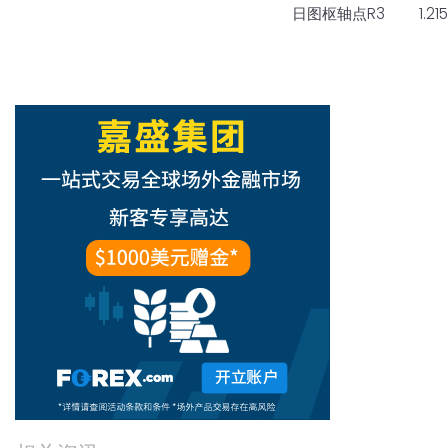
日图枢轴点R3
1.21