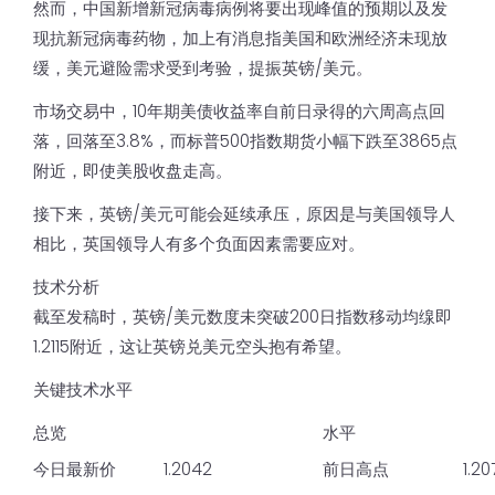
然而，中国新增新冠病毒病例将要出现峰值的预期以及发
现抗新冠病毒药物，加上有消息指美国和欧洲经济未现放
缓，美元避险需求受到考验，提振英镑/美元。
市场交易中，10年期美债收益率自前日录得的六周高点回
落，回落至3.8%，而标普500指数期货小幅下跌至3865点
附近，即使美股收盘走高。
接下来，英镑/美元可能会延续承压，原因是与美国领导人
相比，英国领导人有多个负面因素需要应对。
技术分析
截至发稿时，英镑/美元数度未突破200日指数移动均缐即
1.2115附近，这让英镑兑美元空头抱有希望。
关键技术水平
总览
水平
今日最新价
1.2042
前日高点
1.20