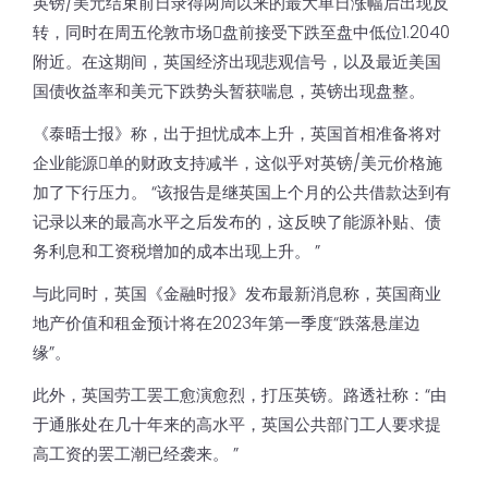
英镑/美元结束前日录得两周以来的最大单日涨幅后出现反
转，同时在周五伦敦市场𫔭盘前接受下跌至盘中低位1.2040
附近。在这期间，英国经济出现悲观信号，以及最近美国
国债收益率和美元下跌势头暂获喘息，英镑出现盘整。
《泰晤士报》称，出于担忧成本上升，英国首相准备将对
企业能源𧹔单的财政支持减半，这似乎对英镑/美元价格施
加了下行压力。 “该报告是继英国上个月的公共借款达到有
记录以来的最高水平之后发布的，这反映了能源补贴、债
务利息和工资税增加的成本出现上升。 ”
与此同时，英国《金融时报》发布最新消息称，英国商业
地产价值和租金预计将在2023年第一季度“跌落悬崖边
缘”。
此外，英国劳工罢工愈演愈烈，打压英镑。路透社称：“由
于通胀处在几十年来的高水平，英国公共部门工人要求提
高工资的罢工潮已经袭来。 ”