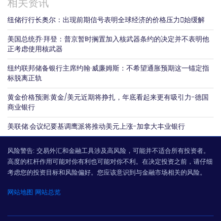
相关资讯
纽储行行长奥尔：出现前期信号表明全球经济的价格压力𫔭始缓解
美国总统乔·拜登：普京暂时搁置加入核武器条约的决定并不表明他
正考虑使用核武器
纽约联邦储备银行主席约翰·威廉姆斯：不希望通胀预期这一锚定指
标脱离正轨
黄金价格预测:黄金/美元近期将挣扎，年底看起来更有吸引力-德国
商业银行
美联储:会议纪要基调鹰派将推动美元上涨-加拿大丰业银行
风险警告:
交易外汇和金融工具涉及高风险，可能并不适合所有投资者。
高度的杠杆作用可能对你有利也可能对你不利。在决定投资之前，请仔细
考虑您的投资目标和风险偏好。您应该意识到与金融市场相关的风险。
网站地图
网站总览