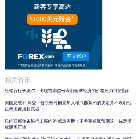
相关资讯
纽储行行长奥尔：出现前期信号表明全球经济的价格压力𫔭始缓解
美国总统乔·拜登：普京暂时搁置加入核武器条约的决定并不表明他
正考虑使用核武器
纽约联邦储备银行主席约翰·威廉姆斯：不希望通胀预期这一锚定指
标脱离正轨