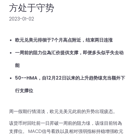
方处于守势
2023-01-02
欧元兑美元徘徊于7个月高点附近，结束两日连涨
一周前的阻力位為汇价提供支撑，即便多头似乎失去动
能
50--HMA，自12月22日以来的上升趋势缐充当额外下
行支撑位
周一假期行情清淡，欧元兑美元此前的升势出现疲态。
该货币对回吐前一日昇破一周前的阻力缐，该缐目前转為
支撑位。 MACD信号看跌以及相对强弱指标持稳增强欧元