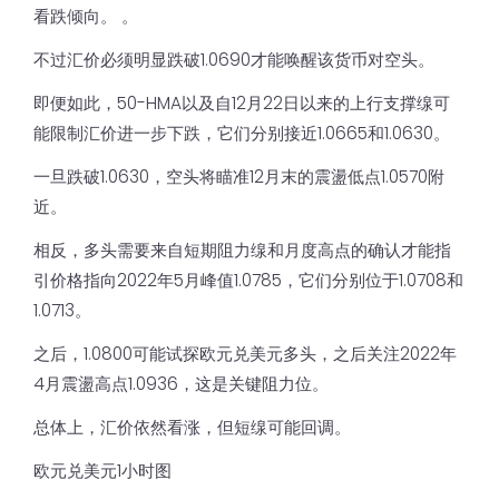
看跌倾向。 。
不过汇价必须明显跌破1.0690才能唤醒该货币对空头。
即便如此，50-HMA以及自12月22日以来的上行支撑缐可
能限制汇价进一步下跌，它们分别接近1.0665和1.0630。
一旦跌破1.0630，空头将瞄准12月末的震盪低点1.0570附
近。
相反，多头需要来自短期阻力缐和月度高点的确认才能指
引价格指向2022年5月峰值1.0785，它们分别位于1.0708和
1.0713。
之后，1.0800可能试探欧元兑美元多头，之后关注2022年
4月震盪高点1.0936，这是关键阻力位。
总体上，汇价依然看涨，但短缐可能回调。
欧元兑美元1小时图