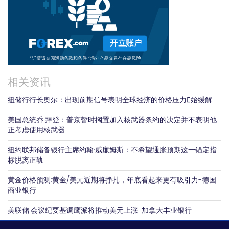
相关资讯
纽储行行长奥尔：出现前期信号表明全球经济的价格压力𫔭始缓解
美国总统乔·拜登：普京暂时搁置加入核武器条约的决定并不表明他
正考虑使用核武器
纽约联邦储备银行主席约翰·威廉姆斯：不希望通胀预期这一锚定指
标脱离正轨
黄金价格预测:黄金/美元近期将挣扎，年底看起来更有吸引力-德国
商业银行
美联储:会议纪要基调鹰派将推动美元上涨-加拿大丰业银行