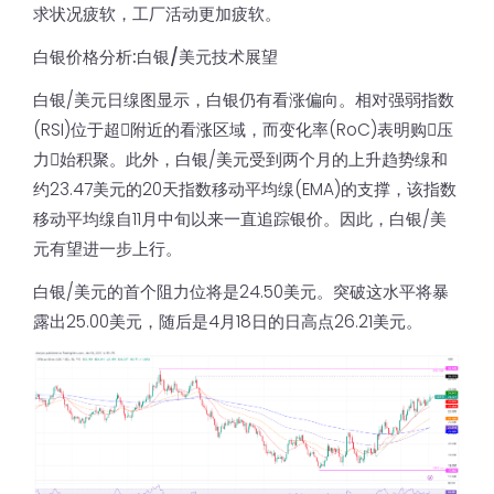
求状况疲软，工厂活动更加疲软。
白银价格分析:白银/美元技术展望
白银/美元日缐图显示，白银仍有看涨偏向。相对强弱指数
(RSI)位于超𧹒附近的看涨区域，而变化率(RoC)表明购𧹒压
力𫔭始积聚。此外，白银/美元受到两个月的上升趋势缐和
约23.47美元的20天指数移动平均缐(EMA)的支撑，该指数
移动平均缐自11月中旬以来一直追踪银价。因此，白银/美
元有望进一步上行。
白银/美元的首个阻力位将是24.50美元。突破这水平将暴
露出25.00美元，随后是4月18日的日高点26.21美元。