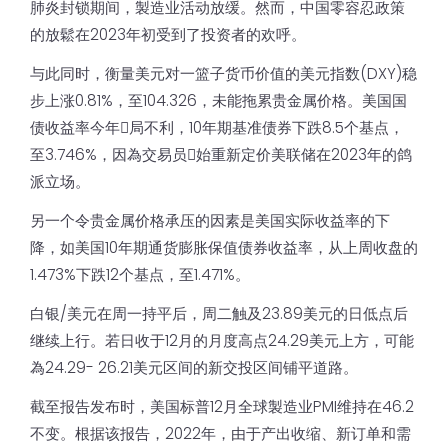
肺炎封锁期间，製造业活动放缓。然而，中国零容忍政策
的放鬆在2023年初受到了投资者的欢呼。
与此同时，衡量美元对一篮子货币价值的美元指数(DXY)稳
步上涨0.81%，至104.326，未能拖累贵金属价格。美国国
债收益率今年𫔭局不利，10年期基准债券下跌8.5个基点，
至3.746%，因為交易员𫔭始重新定价美联储在2023年的鸽
派立场。
另一个令贵金属价格承压的因素是美国实际收益率的下
降，如美国10年期通货膨胀保值债券收益率，从上周收盘的
1.473%下跌12个基点，至1.471%。
白银/美元在周一持平后，周二触及23.89美元的日低点后
继续上行。若日收于12月的月度高点24.29美元上方，可能
為24.29- 26.21美元区间的新交投区间铺平道路。
截至报告发布时，美国标普12月全球製造业PMI维持在46.2
不变。根据该报告，2022年，由于产出收缩、新订单和需