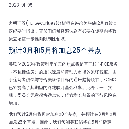
2023-01-05
道明证券(TD Securities)分析师在评论美联储12月政策会
议纪要时指出，官员们仍然普遍认為有必要在短期内将政
策立场进一步推向限制性领域。
预计3月和5月将加息25个基点
美联储2023年政策利率前景的焦点将是基于核心PCE服务
（不包括住房）的通胀速度和劳动力市场的紧张程度。由
于这两者仍然与符合美联储目标的通胀趋势脱节，FOMC
已经提高了其期望的终端联邦基金利率。此外，一旦实
现，委员会无意很快远离它，侭管增长前景的下行风险在
增加。
我们预计2月份将再次加息50个基点，并预计在3月和5月
加息25个基点。因此，我们预测美联储将在5月前确定