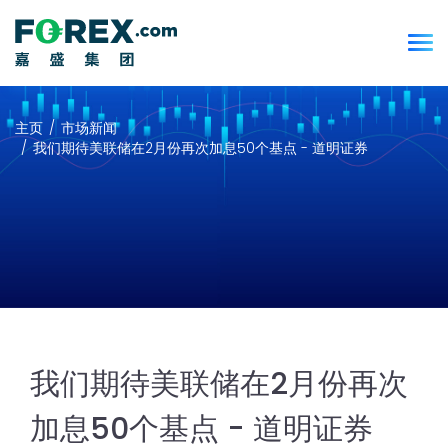
主页
市场新闻
我们期待美联储在2月份再次加息50个基点 - 道明证券
我们期待美联储在2月份再次
加息50个基点 - 道明证券