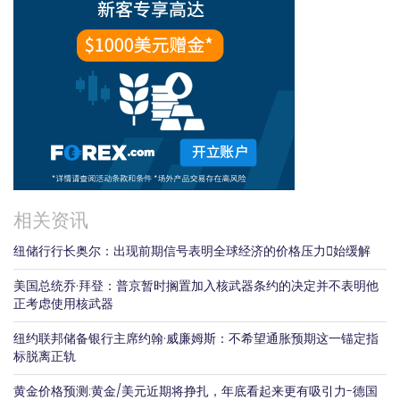
相关资讯
纽储行行长奥尔：出现前期信号表明全球经济的价格压力𫔭始缓解
美国总统乔·拜登：普京暂时搁置加入核武器条约的决定并不表明他
正考虑使用核武器
纽约联邦储备银行主席约翰·威廉姆斯：不希望通胀预期这一锚定指
标脱离正轨
黄金价格预测:黄金/美元近期将挣扎，年底看起来更有吸引力-德国