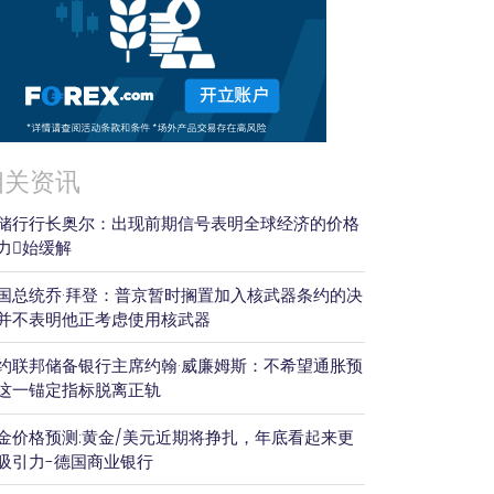
相关资讯
储行行长奥尔：出现前期信号表明全球经济的价格
力𫔭始缓解
国总统乔·拜登：普京暂时搁置加入核武器条约的决
并不表明他正考虑使用核武器
约联邦储备银行主席约翰·威廉姆斯：不希望通胀预
这一锚定指标脱离正轨
金价格预测:黄金/美元近期将挣扎，年底看起来更
吸引力-德国商业银行