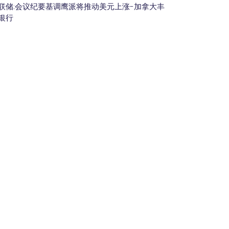
联储:会议纪要基调鹰派将推动美元上涨-加拿大丰
银行