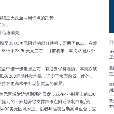
连续三天跌至两周低点的跌势。
前景。
并迅速消失。
跌至23.00美元附近的部分跌幅，即两周低点。在欧
略低于23.50美元左右，目前看来，本周从逾八个
纽
压
美
在盘中进一步走强之前，有必要保持谨慎。本周跌破
定
跌破200周期移动均缐，证实了负面前景。此外，
支持在更高水平出现新卖盘的前景。
纽
期
0美元区域附近遇到新的卖盘，或在4小时图上的200
黄
面提到的上升趋势缐支撑跌破点附近限制白银/美
有
 24.00美元区域附近。后者与隔夜波动高点重合，应