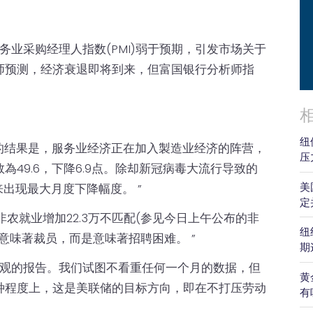
月服务业采购经理人指数(PMI)弱于预期，引发市场关于
师预测，经济衰退即将到来，但富国银行分析师指
纽
安的结果是，服务业经济正在加入製造业经济的阵营，
压
49.6，下降6.9点。除却新冠病毒大流行导致的
美
来出现最大月度下降幅度。 ”
定
非农就业增加22.3万不匹配(参见今日上午公布的非
纽
并不意味著裁员，而是意味著招聘困难。 ”
期
当悲观的报告。我们试图不看重任何一个月的数据，但
黄
种程度上，这是美联储的目标方向，即在不打压劳动
有