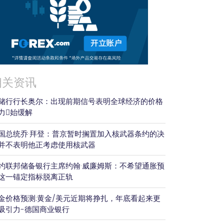
相关资讯
储行行长奥尔：出现前期信号表明全球经济的价格
力𫔭始缓解
国总统乔·拜登：普京暂时搁置加入核武器条约的决
并不表明他正考虑使用核武器
约联邦储备银行主席约翰·威廉姆斯：不希望通胀预
这一锚定指标脱离正轨
金价格预测:黄金/美元近期将挣扎，年底看起来更
吸引力-德国商业银行