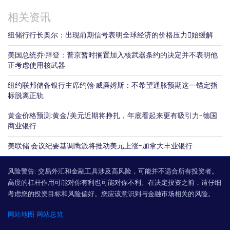
相关资讯
纽储行行长奥尔：出现前期信号表明全球经济的价格压力𫔭始缓解
美国总统乔·拜登：普京暂时搁置加入核武器条约的决定并不表明他
正考虑使用核武器
纽约联邦储备银行主席约翰·威廉姆斯：不希望通胀预期这一锚定指
标脱离正轨
黄金价格预测:黄金/美元近期将挣扎，年底看起来更有吸引力-德国
商业银行
美联储:会议纪要基调鹰派将推动美元上涨-加拿大丰业银行
风险警告:
交易外汇和金融工具涉及高风险，可能并不适合所有投资者。
高度的杠杆作用可能对你有利也可能对你不利。在决定投资之前，请仔细
考虑您的投资目标和风险偏好。您应该意识到与金融市场相关的风险。
网站地图
网站总览