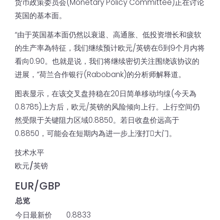
货币政策委员会(Monetary Policy Committee)正在讨论
英国的基本面。
“由于英国基本面仍然以衰退、高通胀、低投资增长和疲软
的生产率為特征，我们继续预计欧元/英镑在6到9个月内将
看向0.90。也就是说，我们将继续密切关注围绕该协议的
进展，”荷兰合作银行(Rabobank)的分析师解释道。
图表显示，在该交叉盘持稳在20日简单移动均缐(今天為
0.8785)上方后，欧元/英镑的风险倾向上行。上行空间仍
然受限于关键阻力区域0.8850。若日收盘价远高于
0.8850，可能会在短期内為进一步上涨打𫔭大门。
技术水平
欧元/英镑
EUR/GBP
总览
今日最新价
0.8833