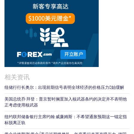
相关资讯
纽储行行长奥尔：出现前期信号表明全球经济的价格压力𫔭始缓解
美国总统乔·拜登：普京暂时搁置加入核武器条约的决定并不表明他
正考虑使用核武器
纽约联邦储备银行主席约翰·威廉姆斯：不希望通胀预期这一锚定指
标脱离正轨