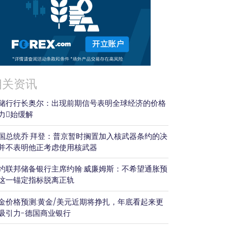
相关资讯
储行行长奥尔：出现前期信号表明全球经济的价格
力𫔭始缓解
国总统乔·拜登：普京暂时搁置加入核武器条约的决
并不表明他正考虑使用核武器
约联邦储备银行主席约翰·威廉姆斯：不希望通胀预
这一锚定指标脱离正轨
金价格预测:黄金/美元近期将挣扎，年底看起来更
吸引力-德国商业银行