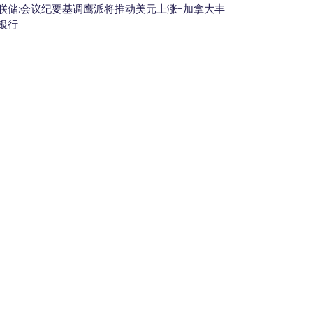
联储:会议纪要基调鹰派将推动美元上涨-加拿大丰
银行