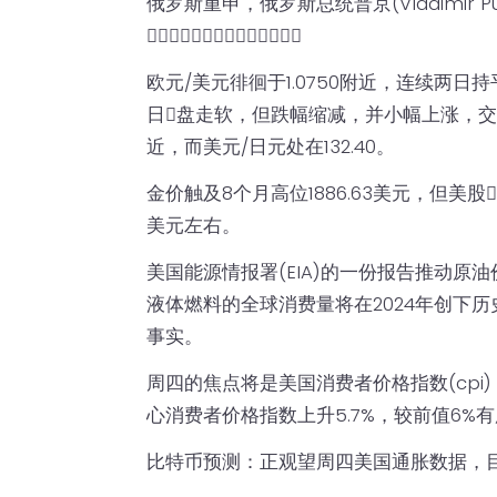
俄罗斯重申，俄罗斯总统普京(Vladimir Putin)
乌和平解决冲突仍然遥遥无期。
欧元/美元徘徊于1.0750附近，连续两日持
日𫔭盘走软，但跌幅缩减，并小幅上涨，交易水
近，而美元/日元处在132.40。
金价触及8个月高位1886.63美元，但美股
美元左右。
美国能源情报署(EIA)的一份报告推动
液体燃料的全球消费量将在2024年创下
事实。
周四的焦点将是美国消费者价格指数(cpi)
心消费者价格指数上升5.7%，较前值6%
比特币预测：正观望周四美国通胀数据，目标