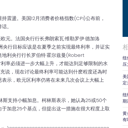
震盪。美国12月消费者价格指数(CPI)公布前，
讲话。
振欧元。法国央行行长弗朗索瓦·维勒罗伊·德加洛
hau)表示，欧洲央行目标应该是在夏季之前实现最终利率，并证实
利央行行长罗伯特·霍尔兹曼(Robert
纽
指出“利率必须进一步大幅上升，才能达到足够限制的水
压
补充说，现在讨论最终利率可能达到什麽程度还為时
美
恩表示，欧元区利率仍将在未来几次会议上大幅上
定
纽
林斯支持小幅加息。柯林斯表示，她认為25或50个
期
向于加息25个基点，但提出这一措施在很大程度上取
黄
有