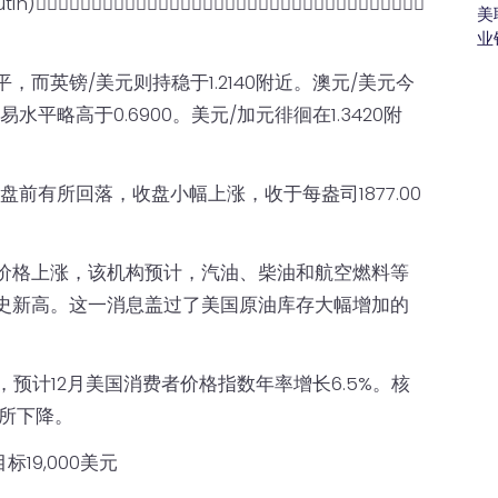
𫖸意就乌克兰问题进行谈判，但补充说，有关安排应以俄罗斯的条件為基础。俄
美
业
平，而英镑/美元则持稳于1.2140附近。澳元/美元今
平略高于0.6900。美元/加元徘徊在1.3420附
𫔭盘前有所回落，收盘小幅上涨，收于每盎司1877.00
原油价格上涨，该机构预计，汽油、柴油和航空燃料等
历史新高。这一消息盖过了美国原油库存大幅增加的
，预计12月美国消费者价格指数年率增长6.5%。核
有所下降。
19,000美元