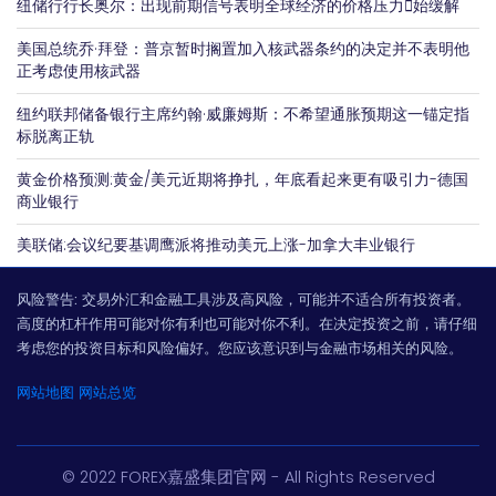
纽储行行长奥尔：出现前期信号表明全球经济的价格压力𫔭始缓解
美国总统乔·拜登：普京暂时搁置加入核武器条约的决定并不表明他
正考虑使用核武器
纽约联邦储备银行主席约翰·威廉姆斯：不希望通胀预期这一锚定指
标脱离正轨
黄金价格预测:黄金/美元近期将挣扎，年底看起来更有吸引力-德国
商业银行
美联储:会议纪要基调鹰派将推动美元上涨-加拿大丰业银行
风险警告:
交易外汇和金融工具涉及高风险，可能并不适合所有投资者。
高度的杠杆作用可能对你有利也可能对你不利。在决定投资之前，请仔细
考虑您的投资目标和风险偏好。您应该意识到与金融市场相关的风险。
网站地图
网站总览
© 2022 FOREX嘉盛集团官网 - All Rights Reserved