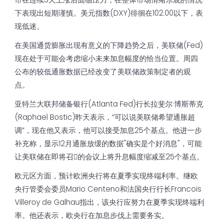
下表现出短期谨慎。美元指数(DXY)徘徊在102.00以下，表
现低迷。
在美国通货膨胀出现有意义的下降趋势之后，美联储(Fed)
现在处于可能会考虑缩小未来加息幅度的恰当位置。周四
公布的较低通胀数据已经改变了美联储政策制定者的观
点。
亚特兰大联邦储备银行(Atlanta Fed)行长拉斐尔·博斯蒂克
(Raphael Bostic)昨天表示，“可以说美联储希望通胀超
调”，现在他又表示，他可以接受加息25个基点。他进一步
补充称，显示12月通胀放缓的数据"确实是个好消息"，可能
让美联储在即将召𫔭的会议上将升息幅度缩减至25个基点。
欧元区方面，预计欧洲央行将在夏季实现终端利率。继欧
央行管委会委员Mario Centeno和法国央行行长Francois
Villeroy de Galhau指出，该央行应努力在夏季实现终端利
率。他还表示，欧央行在加息步伐上需要务实。