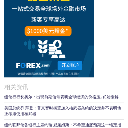
相关资讯
纽储行行长奥尔：出现前期信号表明全球经济的价格压力𫔭始缓解
美国总统乔·拜登：普京暂时搁置加入核武器条约的决定并不表明他
正考虑使用核武器
纽约联邦储备银行主席约翰·威廉姆斯：不希望通胀预期这一锚定指