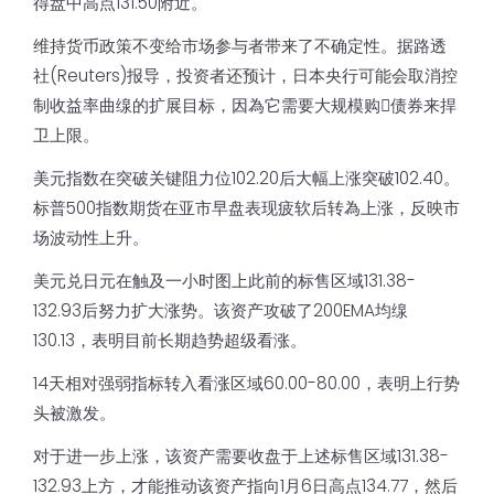
得盘中高点131.50附近。
维持货币政策不变给市场参与者带来了不确定性。据路透
社(Reuters)报导，投资者还预计，日本央行可能会取消控
制收益率曲缐的扩展目标，因為它需要大规模购𧹒债券来捍
卫上限。
美元指数在突破关键阻力位102.20后大幅上涨突破102.40。
标普500指数期货在亚市早盘表现疲软后转為上涨，反映市
场波动性上升。
美元兑日元在触及一小时图上此前的标售区域131.38-
132.93后努力扩大涨势。该资产攻破了200EMA均缐
130.13，表明目前长期趋势超级看涨。
14天相对强弱指标转入看涨区域60.00-80.00，表明上行势
头被激发。
对于进一步上涨，该资产需要收盘于上述标售区域131.38-
132.93上方，才能推动该资产指向1月6日高点134.77，然后