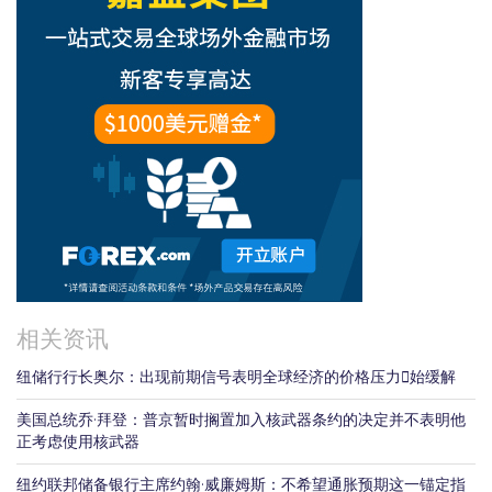
相关资讯
纽储行行长奥尔：出现前期信号表明全球经济的价格压力𫔭始缓解
美国总统乔·拜登：普京暂时搁置加入核武器条约的决定并不表明他
正考虑使用核武器
纽约联邦储备银行主席约翰·威廉姆斯：不希望通胀预期这一锚定指