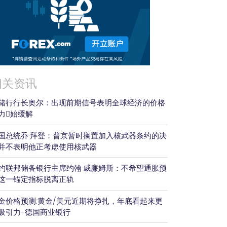
相关资讯
储行行长奥尔：出现前期信号表明全球经济的价格
力𫔭始缓解
国总统乔·拜登：普京暂时搁置加入核武器条约的决
并不表明他正考虑使用核武器
约联邦储备银行主席约翰·威廉姆斯：不希望通胀预
这一锚定指标脱离正轨
金价格预测:黄金/美元近期将挣扎，年底看起来更
吸引力-德国商业银行