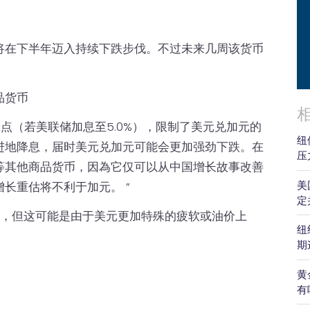
将在下半年迈入持续下跌步伐。不过未来几周该货币
品货币
基点（若美联储加息至5.0%），限制了美元兑加元的
纽
进地降息，届时美元兑加元可能会更加强劲下跌。在
压
等其他商品货币，因為它仅可以从中国增长故事改善
美
长重估将不利于加元。 ”
定
000，但这可能是由于美元更加特殊的疲软或油价上
纽
期
黄
有