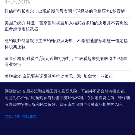
相关资讯
纽储行行长奥尔：出现前期信号表明全球经济的价格压力𫔭始缓解
美国总统乔·拜登：普京暂时搁置加入核武器条约的决定并不表明他
正考虑使用核武器
纽约联邦储备银行主席约翰·威廉姆斯：不希望通胀预期这一锚定指
标脱离正轨
黄金价格预测:黄金/美元近期将挣扎，年底看起来更有吸引力-德国
商业银行
美联储:会议纪要基调鹰派将推动美元上涨-加拿大丰业银行
风险警告:
交易外汇和金融工具涉及高风险，可能并不适合所有投资者。
高度的杠杆作用可能对你有利也可能对你不利。在决定投资之前，请仔细
考虑您的投资目标和风险偏好。您应该意识到与金融市场相关的风险。
网站地图
网站总览