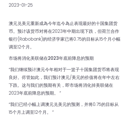
2023-01-25
澳元兑美元重新成為今年迄今為止表现最好的十国集团货
币。预计该货币对将在2023年中期出现下跌，但荷兰合作
银行(Rabobank)的经济学家已将0.75的目标从15个月小幅
调至12个月。
市场将消化美联储在2023年底前降息的预期
“我们继续预计澳元今年相对于一篮子十国集团货币将表现
良好。侭管如此，我们预计澳元/美元的价值将在年中左右
下跌。这与我们的预期有关，即市场将消化掉美联储在
2023年底前降息的预期。 ”
“我们已经小幅上调澳元兑美元的预测，并将0.75的目标从
15个月上调至12个月。 ”