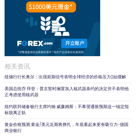
相关资讯
纽储行行长奥尔：出现前期信号表明全球经济的价格压力𫔭始缓解
美国总统乔·拜登：普京暂时搁置加入核武器条约的决定并不表明他
正考虑使用核武器
纽约联邦储备银行主席约翰·威廉姆斯：不希望通胀预期这一锚定指
标脱离正轨
黄金价格预测:黄金/美元近期将挣扎，年底看起来更有吸引力-德国
商业银行