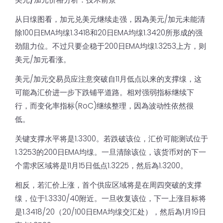
从日缐图看，加元兑美元继续走强，因為美元/加元未能清
除100日EMA均缐1.3418和20日EMA均缐1.3420所形成的强
劲阻力位。不过只要企稳于200日EMA均缐1.3253上方，则
美元/加元看涨。
美元/加元交易员应注意突破自11月低点以来的支撑缐，这
可能為汇价进一步下跌铺平道路。相对强弱指标继续下
行，而变化率指标(RoC)继续整理，因為波动性依然很
低。
关键支撑水平将是1.3300。若跌破该位，汇价可能测试位于
1.3253的200日EMA均缐。一旦清除该位，该货币对的下一
个需求区域将是11月15日低点1.3225，然后為1.3200。
相反，若汇价上涨，首个供应区域将是在周四突破的支撑
缐，位于1.3330/40附近。一旦收复该位，下一上涨目标将
是1.3418/20（20/100日EMA均缐交汇处），然后為1月19日