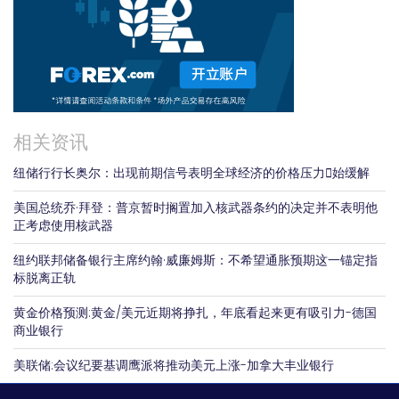
相关资讯
纽储行行长奥尔：出现前期信号表明全球经济的价格压力𫔭始缓解
美国总统乔·拜登：普京暂时搁置加入核武器条约的决定并不表明他
正考虑使用核武器
纽约联邦储备银行主席约翰·威廉姆斯：不希望通胀预期这一锚定指
标脱离正轨
黄金价格预测:黄金/美元近期将挣扎，年底看起来更有吸引力-德国
商业银行
美联储:会议纪要基调鹰派将推动美元上涨-加拿大丰业银行