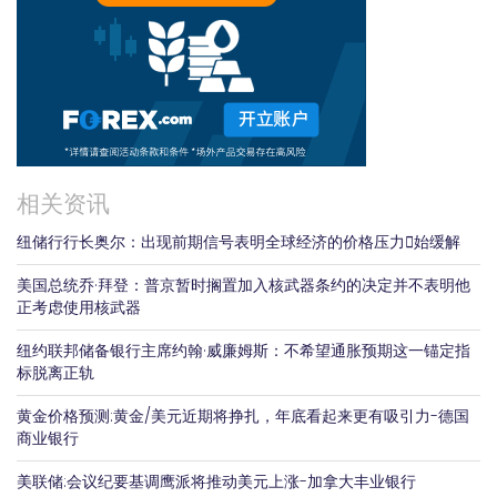
相关资讯
纽储行行长奥尔：出现前期信号表明全球经济的价格压力𫔭始缓解
美国总统乔·拜登：普京暂时搁置加入核武器条约的决定并不表明他
正考虑使用核武器
纽约联邦储备银行主席约翰·威廉姆斯：不希望通胀预期这一锚定指
标脱离正轨
黄金价格预测:黄金/美元近期将挣扎，年底看起来更有吸引力-德国
商业银行
美联储:会议纪要基调鹰派将推动美元上涨-加拿大丰业银行