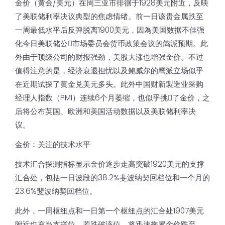
金价（黄金/美元）在周三亚市徘徊于1928美元附近，反映
了美联储利率决议典型的焦虑情绪。前一日该贵金属跌至
一周最低水平后反弹脱离1900美元，因為美国数据不佳强
化今日美联储公𫔭市场委员会货币政策会议的鸽派预期。此
外由于顶级公司的财报强劲，美股大涨也增强金价。不过
值得注意的是，经济衰退担忧以及鲍威尔的鹰派立场似乎
在近期试探了黄金兑美元多头。此外中国财新製造业采购
经理人指数（PMI）连续6个月萎缩，也似乎挑𢧐了金价，之
后将公布英国、欧洲和美国活动数据以及美联储利率决
议。
金价：关注的技术水平
技术汇合探测指标显示金价逐步走高突破1920美元的支撑
汇合处，包括一日波段的38.2%斐波纳契回档位和一个月的
23.6%斐波纳契回档位。
此外，一周枢纽点和一日第一个枢纽点的汇合处1907美元
附近也充当支撑位，若跌破该位，将迅速拖累金价跌至